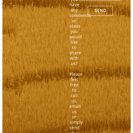
r
have
any
SEND
comments
or
ideas
you
would
like
to
share
with
us?
Please
feel
free
to
call
us,
email
us
or
simply
send
us a